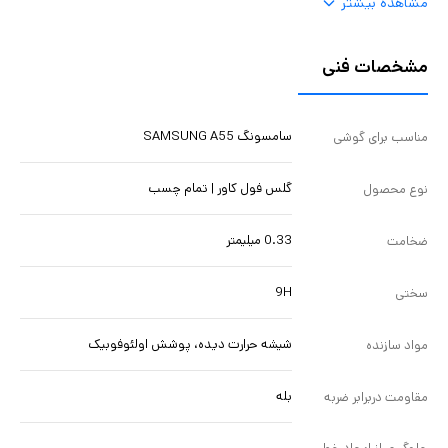
مشاهده بیشتر
مشخصات فنی
سامسونگ SAMSUNG A55
مناسب برای گوشی
گلس فول کاور | تمام چسب
نوع محصول
0.33 میلیمتر
ضخامت
9H
سختی
شیشه حرارت دیده، پوشش اولئوفوبیک
مواد سازنده
بله
مقاومت دربرابر ضربه