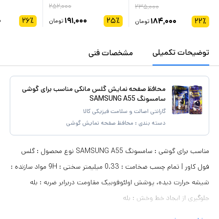
۲۵۲,۰۰۰
۲۳۵,۰۰۰
۰
۲۶
٪
۱۹۱,۰۰۰
۲۵
٪
۱۸۴,۰۰۰
۲۲
٪
تومان
تومان
توضیحات تکمیلی
مشخصات فنی
محافظ صفحه نمایش گلس مانکی مناسب برای گوشی
سامسونگ SAMSUNG A55
گارانتی اصالت و سلامت فیزیکی کالا
دسته بندی :
محافظ صفحه نمایش گوشی
مناسب برای گوشی : سامسونگ SAMSUNG A55 نوع محصول : گلس
فول کاور | تمام چسب ضخامت : 0.33 میلیمتر سختی : 9H مواد سازنده :
شیشه حرارت دیده، پوشش اولئوفوبیک مقاومت دربرابر ضربه : بله
جلوگیری از ایجاد خط وخش : بله