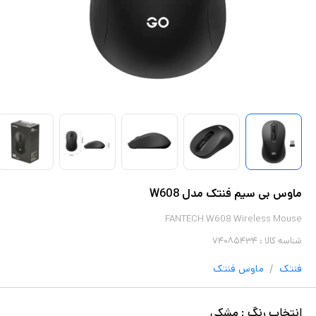
ماوس بی سیم فنتک مدل W608
FANTECH W608 Wireless Mouse
شناسه کالا :
۷۴۰۸۵۴۳۴
/
فنتک
ماوس
فنتک
انتخاب
رنگ
:
مشکی