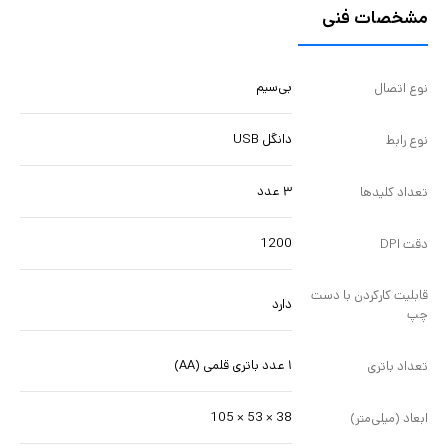
مشخصات فنی
بی‌سیم
نوع اتصال
دانگل USB
نوع رابط
۳ عدد
تعداد کلیدها
1200
دقت DPI
قابلیت کارکردن با دست
دارد
چپ
۱ عدد باتری قلمی (AA)
تعداد باتری
38 × 53 × 105
ابعاد (میلی‌متر)