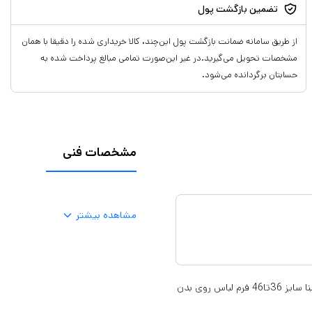
تضمین بازگشت پول
از طریق سامانه ضمانت بازگشت پول این‌چند، کالا خریداری شده را دقیقا با همان
مشخصات تحویل می‌گیرید.در غیر این‌صورت تمامی مبالغ پرداخت شده به
حسابتان برگردانده می‌شود.
مشخصات فنی
مشاهده بیشتر
مانتو مازراتی پرچی رنگ سبز برند سارینامانتو مازراتی پرچی رنگ سبز برند سارینا سایز 36تا46 فرم لباس روی بدن