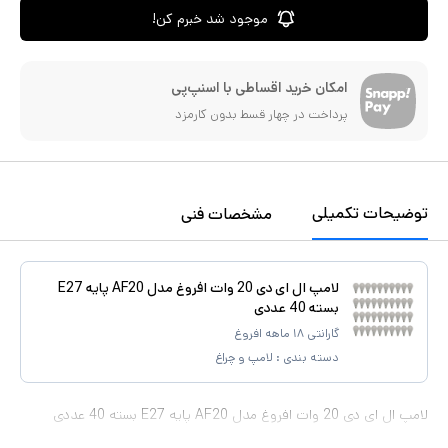
موجود شد خبرم کن!
امکان خرید اقساطی با اسنپ‌پی
پرداخت در چهار قسط بدون کارمزد
توضیحات تکمیلی
مشخصات فنی
لامپ ال ای دی 20 وات افروغ مدل AF20 پایه E27
بسته 40 عددی
گارانتی ۱۸ ماهه افروغ
دسته بندی :
لامپ و چراغ
لامپ ال ای دی 20 وات افروغ مدل AF20 پایه E27 بسته 40 عددی