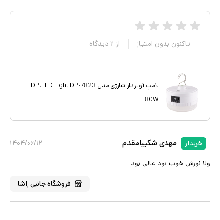
تاکنون بدون امتیاز
از
۲
دیدگاه
لامپ آویزدار شارژی مدل DP.LED Light DP-7823
80W
مهدی شکیبامقدم
خریدار
۱۴۰۴/۰۶/۱۲
ولا نورش خوب بود عالی بود
فروشگاه
جانبی راشا