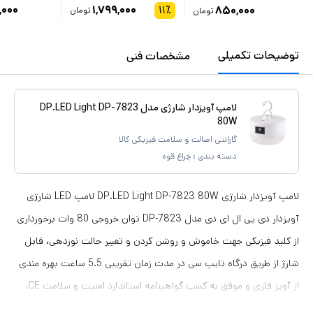
,۰۰۰
۱,۷۹۹,۰۰۰
۱۱
٪
۸۵۰,۰۰۰
تومان
تومان
توضیحات تکمیلی
مشخصات فنی
لامپ آویزدار شارژی مدل DP.LED Light DP-7823
80W
گارانتی اصالت و سلامت فیزیکی کالا
دسته بندی :
چراغ قوه
لامپ آویزدار شارژی DP.LED Light DP-7823 80W لامپ LED شارژی
آویزدار دی پی ال ای دی مدل DP-7823 توان خروجی 80 وات برخورداری
از کلید فیزیکی جهت خاموش و روشن کردن و تغییر حالت نوردهی، قابل
شارژ از طریق درگاه تایپ سی در مدت زمان تقریبی 5.5 ساعت بهره مندی
از آویز فلزی و موفق به کسب گواهینامه استاندارد امنیت و سلامت CE،
مناسب برای کمپینگ، طبیعت گردی، مسافرت و ... تامین انرژی محصول از