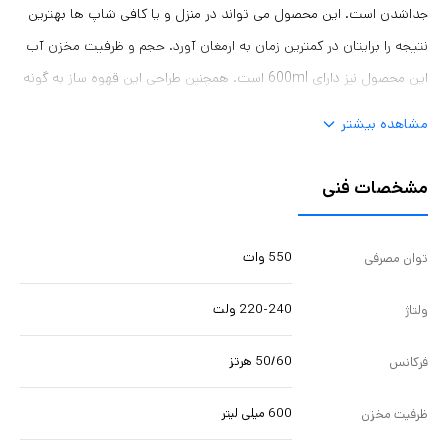
جداشدن است. این محصول می تواند در منزل و یا کافی شاپ ها بهترین
نتیجه را برایتان در کمترین زمان به ارمغان آورد. حجم و ظرفیت مخزن آب
این محصول نیز دارای 600ml است. همچنین طراحی این قهوه ساز به گونه
ای انجام شده که با هر نوع مدل آشپزخانه ای جور در می آید.
مشاهده بیشتر
مشخصات فنی
550 وات
توان مصرفی
220-240 ولت
ولتاژ
50/60 هرتز
فرکانس
600 میلی لیتر
ظرفیت مخزن