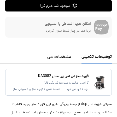
موجود شد خبرم کن!
امکان خرید اقساطی با اسنپ‌پی
پرداخت در چهار قسط بدون کارمزد
توضیحات تکمیلی
مشخصات فنی
قهوه ساز دی اس پی مدل KA3082
گارانتی اصالت و سلامت فیزیکی کالا
برند :
دی اس پی
دسته بندی :
قهوه ساز و دمنوش ساز
معرفی قهوه ساز dsp از جمله ویژگی های این قهوه ساز وجود قابلیت
حفظ حرارت، مقیاس سطح آب، چراغ نشانگر و مخزن آب شفاف و قابل