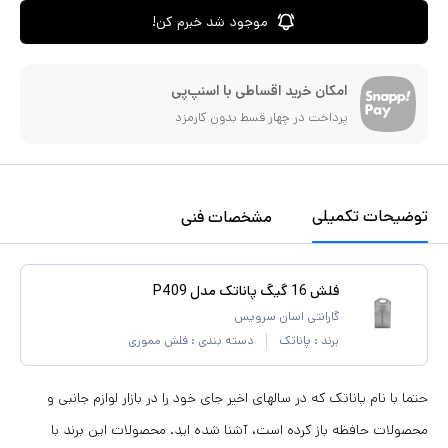
موجود شد خبرم کن!
امکان خرید اقساطی با اسنپ‌پی
پرداخت در چهار قسط بدون کارمزد
توضیحات تکمیلی
مشخصات فنی
فلش 16 گیگ پاناتک مدل P409
گارانتی اسان سرویس
برند :
پاناتک
دسته بندی :
فلش مموری
حتما با نام پاناتک که در سالهای اخیر جای خود را در بازار لوازم جانبی و
محصولات حافظه باز کرده است، آشنا شده اید. محصولات این برند با