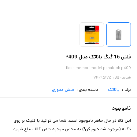
فلش 16 گیگ پاناتک مدل P409
flash memori model panatech p409
شناسه کالا :
۷۴۰۹۵۱۷۵
برند :
پاناتک
دسته بندی :
فلش مموری
ناموجود
این کالا در حال حاضر ناموجود است. شما می توانید با کلیک بر روی
دکمه (موجود شد خبرم کن!) به محض موجود شدن کالا مطلع شوید.