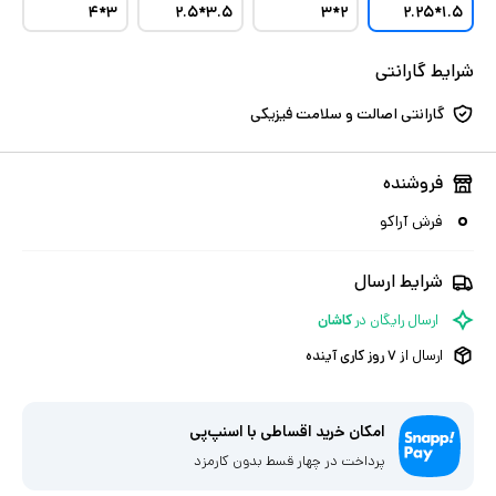
۳*۴
۳.۵*۲.۵
۲*۳
۱.۵*۲.۲۵
شرایط گارانتی
گارانتی اصالت و سلامت فیزیکی
فروشنده
فرش آراکو
شرایط ارسال
ارسال رایگان در
کاشان
ارسال از
۷
روز کاری آینده
امکان خرید اقساطی با اسنپ‌پی
پرداخت در چهار قسط بدون کارمزد