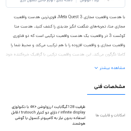
برند :
اکولوس
دسته بندی :
لوازم جانبی کنسول بازی
با هدست واقعیت مجازی Meta Quest 3، قوی‌ترین هدست واقعیت
مجازی متا، تجربه‌های شگفت انگیز جدیدی را کشف کنید. هدست متا
کوئست 3 در واقعیت یک هدست واقعیت ترکیبی است که دو فناوری
واقعیت مجازی و واقعیت افزوده را با هم ترکیب می‌کند و محیط شما را
کاملا دگرگون می‌کند. این هدست واقعیت ترکیبی با گرافیک خیره‌کننده خود
کاملا شما را در بازی‌ها و فیلم‌های واقعیت مجازی غرق می‌کند و به شما
مشاهده بیشتر
این امکان را می‌دهد تا به شکلی کاملا متفاوت و جدید بازی کنید، تمرین
کنید و از صدها اپلیکیشن مخصوص واقعیت مجازی و افزوده استفاده
مشخصات فنی
کنید.هدست متا کوئست 3 کاملا از نو طراحی شده است و دارای
ویژگی‌های متفاوتی نسبت به نسل‌های قبلی هدست‌های متا است. این
ظرفیت 128گیگابایت / رزولوشن +4K با تکنولوژی
هدست واقعیت ترکیبی به نسل دو پردازنده Qualcomm Snapdragon
infinite display / دارای دو کنترلر trutouch / قابل
امکانات و قابلیت ها
استفاده بدون نیاز به کامپیوتر.کنسول یا گوشی
XR2 مجهز است که با عملکردی خیره‌کننده، جزئیاتی به شدت دقیق را اجرا
هوشمند
می‌کند و قدرت گرافیکی دو برابر هدست متا کوئست 2 دارد.این هدست