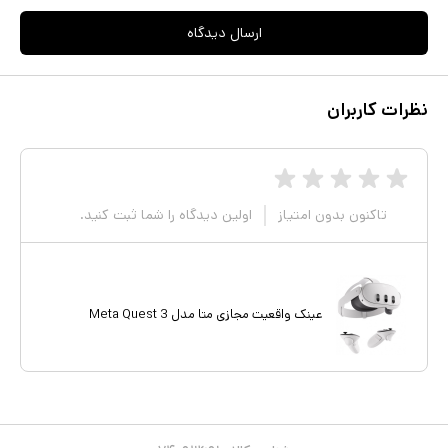
نسبت به متا کوئست 2 افزایش داشته است و با زاویه دید 104 درجه
ارسال دیدگاه
افقی و 96 درجه عمودی، کاملا شما در دنیای مجازی بازی یا فیلم مورد
علاقه‌تان قرار می‌دهد.این هدست که بدون نیاز به هیچ دستگاه جانبی از
نظرات کاربران
جمله کامپیوتر یا موبایل و بدون هیچ اتصالی قابل استفاده است.
تاکنون بدون امتیاز
اولین دیدگاه را شما ثبت کنید.
عینک واقعیت مجازی متا مدل Meta Quest 3