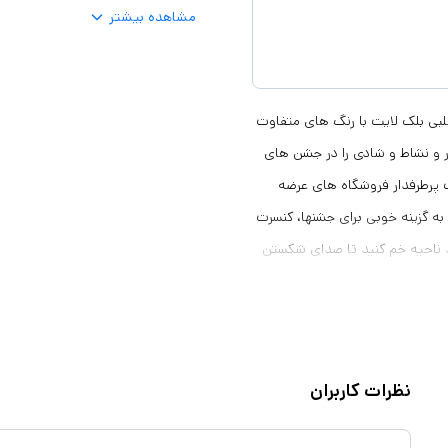
مشاهده بیشتر
ه 5 عددی این محصول شامل 5 عدد عینک قلبی بلک لایت با رنگ های متفاوت
 و نشاط و شادی را در جشن های
 پرطرفدار فروشگاه های عرضه
به گزینه خوبی برای جشنها، کنسرت
ند ناحیه خم کنید تا صدای شکستن
کند‏,‏ سپس بست میان دو لبه
 عینک را به آن وصل نمایید‏.‏ به
همین سادگی می توانید چهره ای متفاوت و خاص داشته باشید. تذکر: میزان روشنایی این عینک ها حدود 6
نظرات کاربران