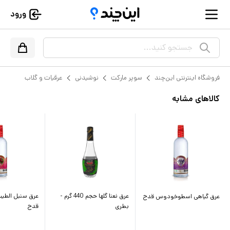
ورود
جستجو کنید...
فروشگاه اینترنتی این‌چند
سوپر مارکت
نوشیدنی
عرقیات و گلاب
کالاهای مشابه
عرق نعنا گلها حجم 440 گرم -
عرق سنبل الطیب
عرق گیاهی اسطوخودوس قدح
بطری
قدح