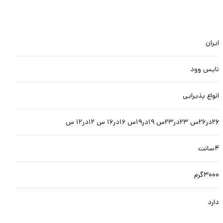
ایران
نایس وود
انواع پذیرایی
۲۶در۲۶س ۲۳در۲۳س ۱۹در۱۹س ۱۶در۱۶ س ۱۲در۱۲ س
۴سانت
۳۰۰۰گرم
دارد