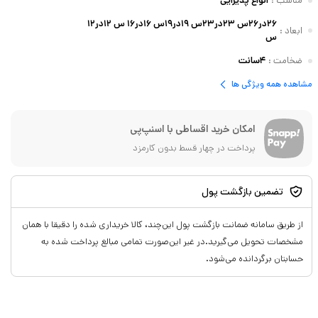
مناسب
:
انواع پذیرایی
۲۶در۲۶س ۲۳در۲۳س ۱۹در۱۹س ۱۶در۱۶ س ۱۲در۱۲
ابعاد
:
س
ضخامت
:
۴سانت
مشاهده همه ویژگی ها
امکان خرید اقساطی با اسنپ‌پی
پرداخت در چهار قسط بدون کارمزد
تضمین بازگشت پول
از طریق سامانه ضمانت بازگشت پول این‌چند، کالا خریداری شده را دقیقا با همان
مشخصات تحویل می‌گیرید.در غیر این‌صورت تمامی مبالغ پرداخت شده به
حسابتان برگردانده می‌شود.