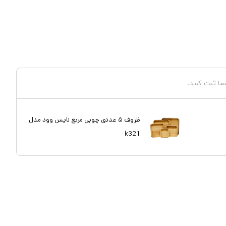
شما ثبت کنید.
ظروف ۵ عددی چوبی مربع نایس وود مدل
k321