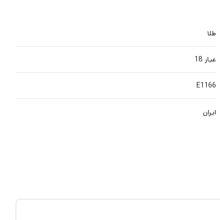
طلا
عیار 18
E1166
ایران