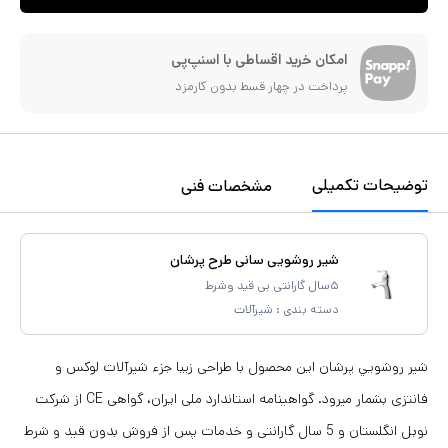
امکان خرید اقساطی با اسنپ‌پی
پرداخت در چهار قسط بدون کارمزد
توضیحات تکمیلی
مشخصات فنی
شیر روشویی سانی طرح پرشان
۵سال گارانتی بی قید وشرط
دسته بندی :
شیرآلات
شير روشويي پرشان این محصول با طراحی زیبا جزء شیرآلات لوکس و
فانتزی بشمار میرود. گواهینامه استاندارد ملی ایران، گواهی CE از شرکت
نوبل انگلستان و 5 سال گارانتی و خدمات پس از فروش بدون قید و شرط