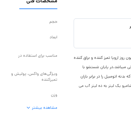
مشخصات فنی
حجم
ابعاد
مناسب برای استفاده در
روز اروپا تمیز کننده و براق کننده
 اتومبیل شامپو کارواش پونیک تمیزکننده تمامی لکه ها با PH خنثی میباشد.در پایان شستشو با
ویژگی‌های واکس، پولیش و
دنه اتومبیل را در برابر باران
تمیزکننده
امپو یک لیتر به ده لیتر آب می
وزن
مشاهده بیشتر