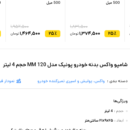
500 میل
500 میل
0
۱,۹۵۲,۵۰۰
۱,۸۳۱,۵۰۰
۱,۴۶۴,۵۰۰
۲۵
٪
۱,۳۷۴,۵۰۰
۲۵
٪
تومان
تومان
شامپو واکس بدنه خودرو پونیک مدل MM 120 حجم 4 لیتر
دسته بندی :
واکس، پولیش و اسپری تمیزکننده خودرو
نمودار ق
ویژگی‌ها
حجم
:
4 لیتر
ابعاد
:
۲۱x۹x۲۵ سانتی‌متر