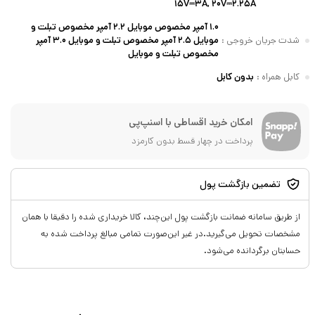
۱۵V⎓۳A, ۲۰V⎓۲.۲۵A
۱.۰ آمپر مخصوص موبایل ۲.۲ آمپر مخصوص تبلت و
شدت جریان خروجی
:
موبایل ۲.۵ آمپر مخصوص تبلت و موبایل ۳.۰ آمپر
مخصوص تبلت و موبایل
کابل همراه
:
بدون کابل
امکان خرید اقساطی با اسنپ‌پی
پرداخت در چهار قسط بدون کارمزد
تضمین بازگشت پول
از طریق سامانه ضمانت بازگشت پول این‌چند، کالا خریداری شده را دقیقا با همان
مشخصات تحویل می‌گیرید.در غیر این‌صورت تمامی مبالغ پرداخت شده به
حسابتان برگردانده می‌شود.