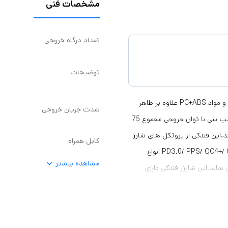
مشخصات فنی
تعداد درگاه خروجی
توضیحات
شارژر فندکى 75وات مک دودو مدل CC-3690 ساخته شده از آلیاژ آلومینیم و مواد PC+ABS علاوه بر ظاهر
شدت جریان خروجی
شکیل دارای استحکام مناسبی میباشد.این فندکی دارای دو خروجی USB و تایپ سی با توان خروجی مجموع 75
وان 30 وات را پشتیبانی میکند.این فندکی از پروتکل های شارژ
کابل همراه
سریع PD3.0/ PPS/ QC4+/ QC3.0/ AFC/ FCP/ SCP/ SFC2.0/ BC1.2/Samsung/Apple 2.4A انواع
مشاهده بیشتر
نماید.این شارژر فندکی دارای
نمایشگر ولتاژ میباشد که سهولت کار در تاریکی خودرو را نیز فراهم میکند.از شارژر فندکى 75وات مک دودو در
انواع خودرو سواری و کامیون و اتوبوس می توان استفاده نمود.ساپورت ولتاژ ورودی DC 12V-24V از ویژگی