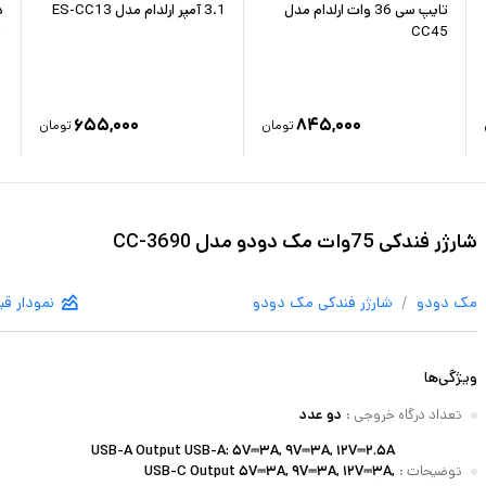
تایپ سی 36 وات ارلدام مدل
3.1 آمپر ارلدام مدل ES-CC13
1
CC45
۶۵۵,۰۰۰
۸۴۵,۰۰۰
تومان
تومان
شارژر فندکی 75وات مک دودو مدل CC-3690
/
مک دودو
شارژر فندکی
مک دودو
نمودار ق
ویژگی‌ها
تعداد درگاه خروجی
:
دو عدد
USB-A Output USB-A: ۵V⎓۳A, ۹V⎓۳A, ۱۲V⎓۲.۵A
توضیحات
:
USB-C Output ۵V⎓۳A, ۹V⎓۳A, ۱۲V⎓۳A,