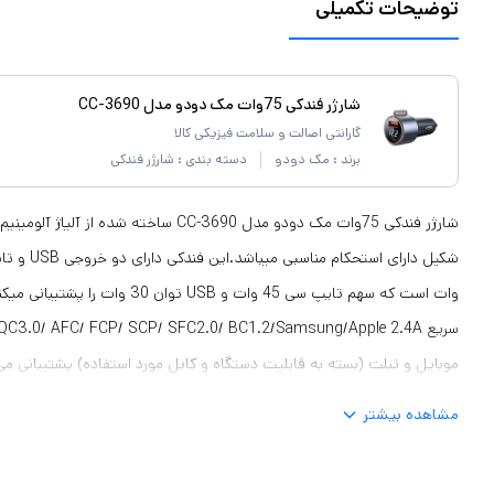
توضیحات تکمیلی
شارژر فندکی 75وات مک دودو مدل CC-3690
گارانتی اصالت و سلامت فیزیکی کالا
برند :
مک دودو
دسته بندی :
شارژر فندکی
وات است که سهم تایپ سی 45 وات و USB ت
موبایل و تبلت (بسته به قابلیت دستگاه و کابل مورد استفاده) پشتیبانی می 
مشاهده بیشتر
های این فندکی است.