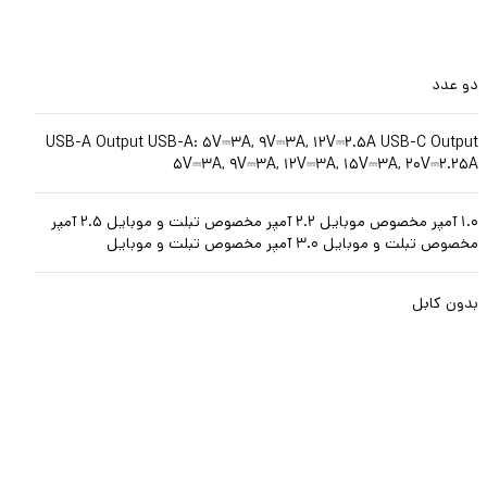
دو عدد
USB-A Output USB-A: ۵V⎓۳A, ۹V⎓۳A, ۱۲V⎓۲.۵A USB-C Output
۵V⎓۳A, ۹V⎓۳A, ۱۲V⎓۳A, ۱۵V⎓۳A, ۲۰V⎓۲.۲۵A
۱.۰ آمپر مخصوص موبایل ۲.۲ آمپر مخصوص تبلت و موبایل ۲.۵ آمپر
مخصوص تبلت و موبایل ۳.۰ آمپر مخصوص تبلت و موبایل
بدون کابل