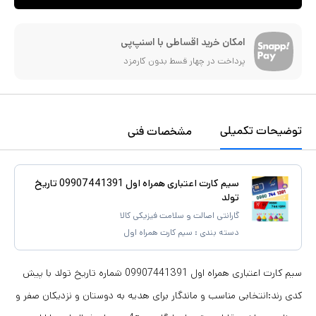
امکان خرید اقساطی با اسنپ‌پی
پرداخت در چهار قسط بدون کارمزد
توضیحات تکمیلی
مشخصات فنی
سیم کارت اعتباری همراه اول 09907441391 تاریخ
تولد
گارانتی اصالت و سلامت فیزیکی کالا
دسته بندی :
سیم کارت همراه اول
سیم کارت اعتباری همراه اول 09907441391 شماره تاریخ تولد با پیش
کدی رند:انتخابی مناسب و ماندگار برای هدیه به دوستان و نزدیکان صفر و