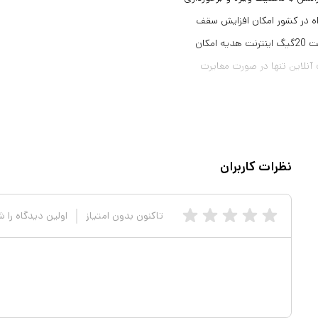
راه در کشور امکان افزایش سقف
اعتبار عدم نگرانی از خرید شارژ و کمبود اعتبار شفافیت کامل در قبوض دریافت 20گیگ اینترنت هدیه امکان
آنلاین تنها در صورت مغایرت
شت. کلیه سیم کارتها از مزایا و
ت رند" شما را متمایز و کسب
 را اولین گزینه برای تماس جهت
نظرات کاربران
تاکنون بدون امتیاز
اولین دیدگاه را 