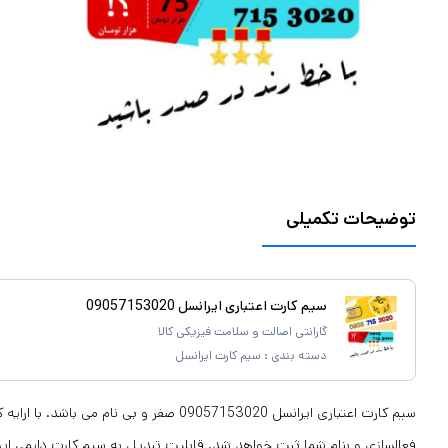
توضیحات تکمیلی
سیم کارت اعتباری ایرانسل 09057153020
گارانتی اصالت و سلامت فیزیکی کالا
دسته بندی :
سیم کارت ایرانسل
سیم کارت اعتباری ایرانسل 09057153020 صفر و بی نام
فعالسازی و بنام شما ثبت خواهد شد. قابلیت تبدیل به سیم کارت دایِمی ایر