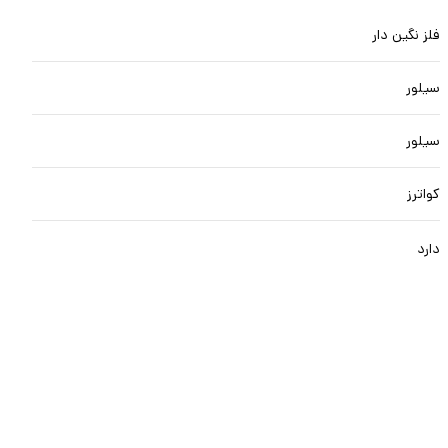
فلز نگین دار
سیلور
سیلور
کواترز
دارد