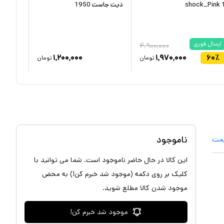
shock_Pink 
دیت جاست 1950
00D-2B
ارسال فوری
ارسال 
۴,۹۰۰,۰۰۰
۳۶
٪
۱,۲۰۰,۰۰۰
۱,۹۷۰,۰۰۰
۶۰
٪
تومان
تومان
ناموجود
یمت
این کالا در حال حاضر ناموجود است. شما می توانید با
کلیک بر روی دکمه (موجود شد خبرم کن!) به محض
موجود شدن کالا مطلع شوید.
موجود شد خبرم کن!