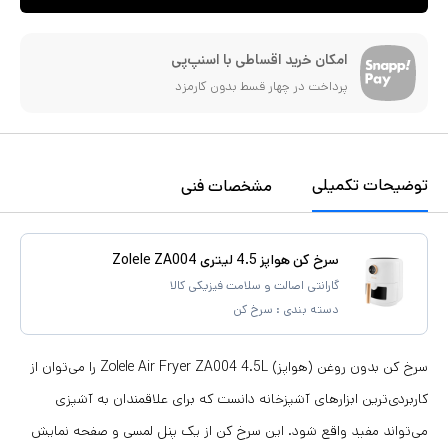
امکان خرید اقساطی با اسنپ‌پی
پرداخت در چهار قسط بدون کارمزد
توضیحات تکمیلی
مشخصات فنی
سرخ کن هواپز 4.5 لیتری Zolele ZA004
گارانتی اصالت و سلامت فیزیکی کالا
دسته بندی :
سرخ کن
سرخ کن بدون روغن (هواپز) Zolele Air Fryer ZA004 4.5L را می‌توان از
کاربردی‌ترین ابزارهای آشپزخانه دانست که برای علاقمندان به آشپزی
می‌تواند مفید واقع شود. این سرخ کن از یک پنل لمسی و صفحه نمایش