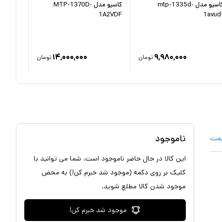
کاسیو مدل mtp-1335d-
کاسیو مدل MTP-1370D-
7BUDF
1A2VDF
1avud
۱۴,۰۰۰,۰۰۰
۹,۹۸۰,۰۰۰
تومان
تومان
ناموجود
یمت
این کالا در حال حاضر ناموجود است. شما می توانید با
کلیک بر روی دکمه (موجود شد خبرم کن!) به محض
موجود شدن کالا مطلع شوید.
موجود شد خبرم کن!