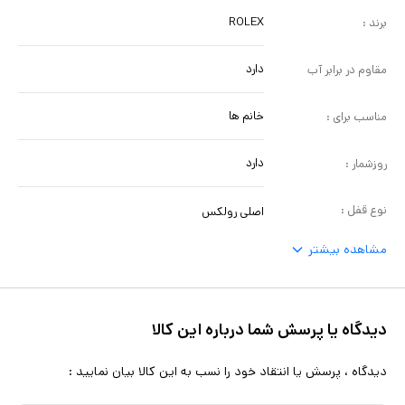
: 75 گرم 13 درجه کیفیت موتور : کوارتز A++
ROLEX
برند :
دارد
مقاوم در برابر آب
خانم ها
مناسب برای :
دارد
روزشمار :
نوع قفل :
اصلی رولکس
مشاهده بیشتر
دیدگاه یا پرسش شما درباره این کالا
دیدگاه ، پرسش یا انتقاد خود را نسب به این کالا بیان نمایید :