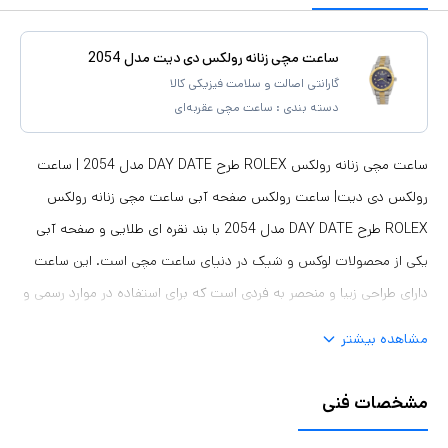
ساعت مچی زنانه رولکس دی دیت مدل 2054
گارانتی اصالت و سلامت فیزیکی کالا
دسته بندی :
ساعت مچی عقربه‌ای
ساعت مچی زنانه رولکس ROLEX طرح DAY DATE مدل 2054 | ساعت
رولکس دی دیت| ساعت رولکس صفحه آبی ساعت مچی زنانه رولکس
ROLEX طرح DAY DATE مدل 2054 با بند نقره ای طلایی و صفحه آبی
یکی از محصولات لوکس و شیک در دنیای ساعت مچی است. این ساعت
دارای طراحی زیبا و منحصر به فردی است که برای استفاده در موارد رسمی و
غیررسمی مناسب است 1برند : ROLEX 2 مقاوم در برابر آب 3 مناسب برای
مشاهده بیشتر
: خانم ها 4 روزشمار : دارد 5 نوع قفل : اصلی رولکس 6شیشه : سافایر
ضد خش 7 جنس بند : استیل 8رنگ بند : نقره ای طلایی 9شکل صفحه:
مشخصات فنی
دایره ای 10 قطر صفحه : 30 میلیمتر 11 رنگ صفحه : آبی 12 وزن خالص