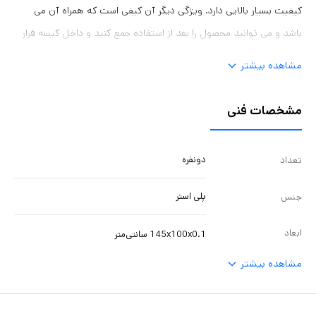
کیفیت بسیار بالایی دارد. ویژگی دیگر آن کیفی است که همراه آن‌ می
باشد و می توانید محصول را بعد از استفاده جمع کنید و داخل ‌کیسه قرار
دهید و زیپ آن را ببندید و با استفاده از دسته های اطرافش به راحتی
مشاهده بیشتر
قابل بلند کردن و جابجایی می باشد. زیراندار به همراه کیفش ابعاد مناسبی
دارد و هنگام سفر فضای زیادی را اشغال نمی کند و به راحتی قابل جابجایی
مشخصات فنی
می باشد.
دونفره
تعداد
پلی استر
جنس
ابعاد
145x100x0.1 سانتی‌متر
مشاهده بیشتر