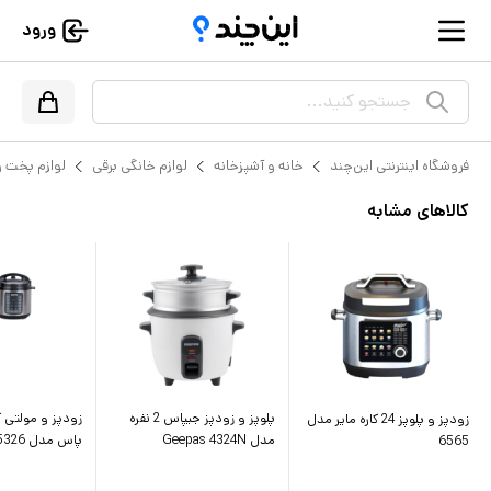
ورود
جستجو کنید...
فروشگاه اینترنتی این‌چند
خانه و آشپزخانه
لوازم خانگی برقی
لوازم پخت و
کالاهای مشابه
پلوپز و زودپز جیپاس 2 نفره
زودپز و پلوپز 24 کاره مایر مدل
مدل Geepas 4324N
پاس مدل 5326
6565