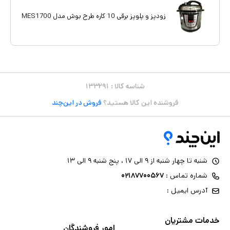
محصول داده است. همچنین وجود دستگیره های پلاستیکی عایق که
زودپز و پلوپز برقی 10 کاره طرح بوش مدل MES1700
اطمینان کار با آنرا بیشتر میکند و سیم 1 متری از دیگر مشخه های دستگاه
است.
توان 1100 وات با مصرف برق کم بعلاوه قیمت مناسب و کارایی بالا
زودپز
برقی مدل MES1700
را تبدیل به یک مصول همه پسند کرده است.
شناسه کالا :
۱۳۳۲۹۱
فروشنده این کالا هستید؟
فروش در این‌چند
شنبه تا چهار شنبه از ۹ الی ۱۷ ، پنج شنبه ۹ الی ۱۳
شماره تماس :
۰۲۱۸۷۷۰۰۵۶۷
آدرس ایمیل :
خدمات مشتریان
امور فروشندگان