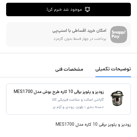
موجود شد خبرم کن!
امکان خرید اقساطی با اسنپ‌پی
پرداخت در چهار قسط بدون کارمزد
توضیحات تکمیلی
مشخصات فنی
زودپز و پلوپز برقی 10 کاره طرح بوش مدل MES1700
گارانتی اصالت و سلامت فیزیکی کالا
دسته بندی :
پلوپز، زودپز و آرام پز
زودپز و پلوپز برقی 10 کاره مدل MES1700