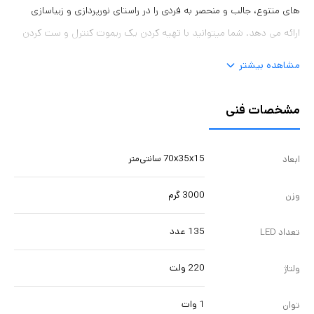
های متنوع، جالب و منحصر به فردی را در راستای نورپردازی و زیباسازی
ارائه می دهد. شما میتوانید با تهیه کردن یک ریموت کنترل و ست کردن
آن با ریسه جلوه های نوری و افکت های آن را تغییر دهید. این ریسه را
مشاهده بیشتر
میتوان برای اماکن مذهبی، میادین‌شهر، پل ‌ها، هتل‌ها، رستوران‌ها، و
فروشگاه‌ها به کار برد.
مشخصات فنی
70x35x15 سانتی‌متر
ابعاد
3000 گرم
وزن
135 عدد
تعداد LED
220 ولت
ولتاژ
1 وات
توان