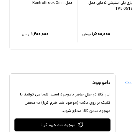
بازی پلی استیشن ۵ دابی مدل
مدل Kontrolfreek Omni
5 PS5 دابی مدل TP5-05112
TP5 051
۱,۲۰۰,۰۰۰
۱,۵۰۰,۰۰۰
تومان
تومان
ناموجود
یمت
این کالا در حال حاضر ناموجود است. شما می توانید با
کلیک بر روی دکمه (موجود شد خبرم کن!) به محض
موجود شدن کالا مطلع شوید.
موجود شد خبرم کن!