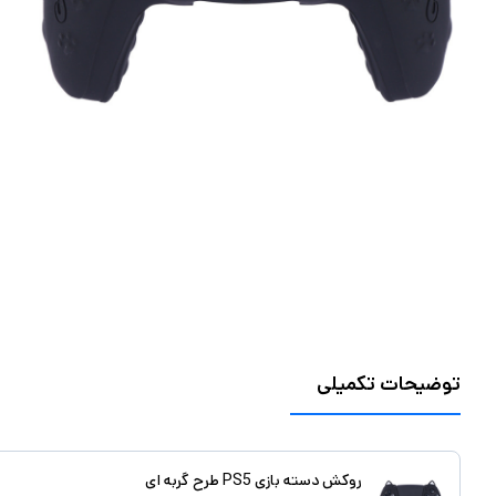
توضیحات تکمیلی
روکش دسته بازی PS5 طرح گربه ای