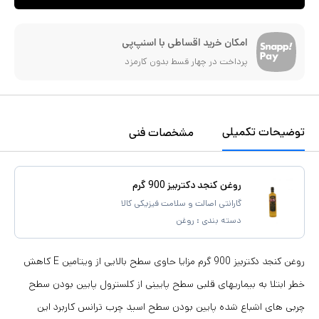
امکان خرید اقساطی با اسنپ‌پی
پرداخت در چهار قسط بدون کارمزد
توضیحات تکمیلی
مشخصات فنی
روغن کنجد دکتربیز 900 گرم
گارانتی اصالت و سلامت فیزیکی کالا
دسته بندی :
روغن
روغن کنجد دکتربیز 900 گرم مزایا حاوی سطح بالایی از ویتامین E کاهش
خطر ابتلا به بیماریهای قلبی سطح پایینی از كلسترول پایین بودن سطح
چربی های اشباع شده پایین بودن سطح اسید چرب ترانس کاربرد این