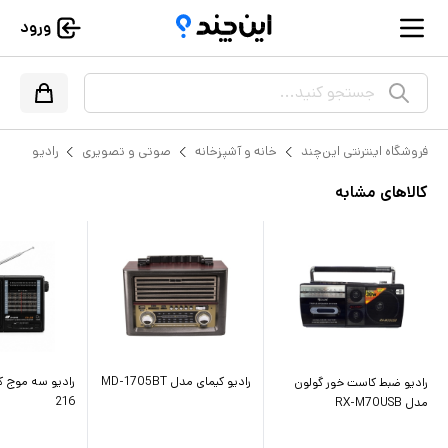
ورود
جستجو کنید...
فروشگاه اینترنتی این‌چند
خانه و آشپزخانه
صوتی و تصویری
رادیو
کالاهای مشابه
رادیو کیمای مدل MD-1705BT
رادیو ضبط کاست خور گولون
216
مدل RX-M70USB