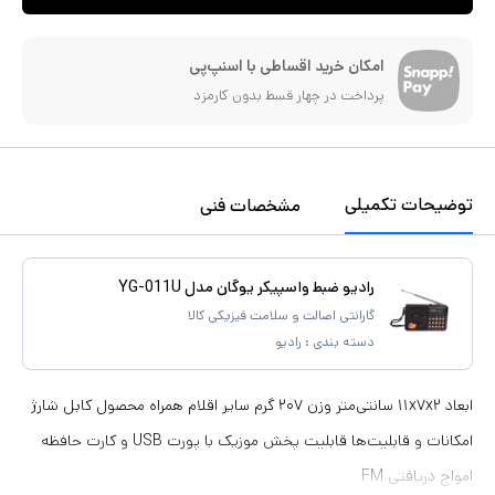
امکان خرید اقساطی با اسنپ‌پی
پرداخت در چهار قسط بدون کارمزد
توضیحات تکمیلی
مشخصات فنی
رادیو ضبط واسپیکر یوگان مدل YG-011U
گارانتی اصالت و سلامت فیزیکی کالا
دسته بندی :
رادیو
ابعاد ۱۱x۷x۲ سانتی‌متر وزن ۲۰۷ گرم سایر اقلام همراه محصول کابل شارژ
امکانات و قابلیت‌ها قابلیت پخش موزیک با پورت USB و کارت حافظه
امواج دریافتی FM