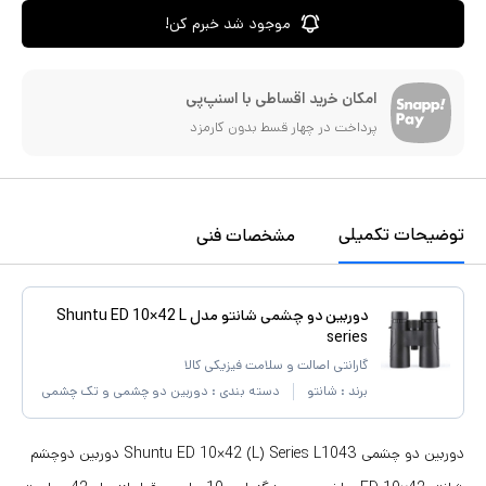
موجود شد خبرم کن!
امکان خرید اقساطی با اسنپ‌پی
پرداخت در چهار قسط بدون کارمزد
توضیحات تکمیلی
مشخصات فنی
دوربین دو چشمی شانتو مدل Shuntu ED 10×42 L
series
گارانتی اصالت و سلامت فیزیکی کالا
برند :
شانتو
دسته بندی :
دوربین دو چشمی و تک چشمی
دوربین دو چشمی Shuntu ED 10×42 (L) Series L1043 دوربین دوچشم