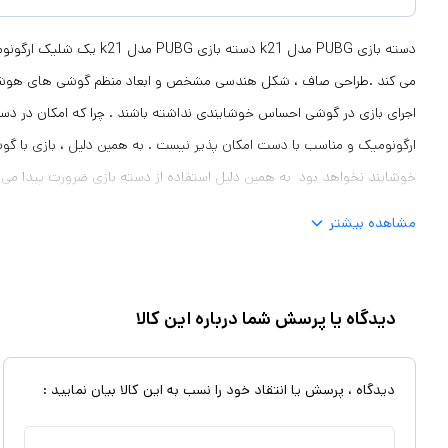
دسته بازی PUBG مدل k21 دسته بازی
می کند .طراحی صاف ، شکل هندسی مشخص و ابعاد منظم گوشی های هوشم
اجرای بازی در گوشی احساس خوشایندی نداشته باشند . چرا که امکان در 
ارگونومیک و مناسب با دست امکان پذیر نیست . به همین دلیل ، بازی با 
خوشایند نخواهد بود به همین دلیل استفاده از دسته بازی ضرورت پیدا می 
هوشمند با ابعاد مناسب ، کاربری آسان و طراحی ارگونومیک باعث شده است ک
مشاهده بیشتر
شگفت زده کرد معرفی بازی های سبک  Royale
صورت است که تعدادی بازی کننده در یک منطقه محدود بازی را شروع کرده و
دیدگاه یا پرسش شما درباره این کالا
بازار آمده اند اما متاسفانه به دلیل سبک بازی و نیاز به واکنش های سریع در ب
دیدگاه ، پرسش یا انتقاد خود را نسب به این کالا بیان نمایید :
سختی کنترل ها برروی گوشی لمسی خود شکایت دارند . از طرف دیگر این دو
پشتیبانی نمی کنند. به همین دلیل محصول پیش رو با نوآوری توانسته است کن