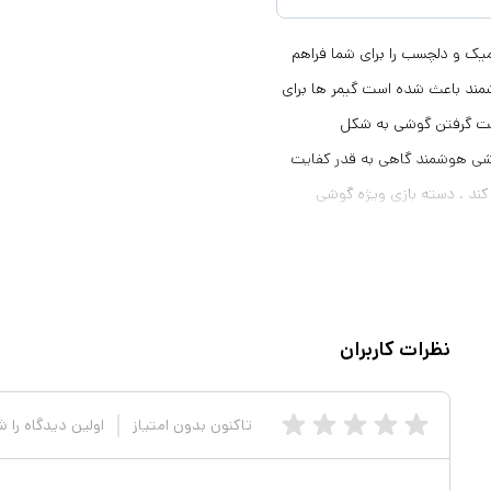
 PUBG مدل k21 یک شلیک ارگونومیک و دلچسب را برای شما فراهم
ند باعث شده است گیمر ها برای
دست گرفتن گوشی به شکل
گوشی هوشمند گاهی به قدر کفایت
کند . دسته بازی ویژه گوشی
اربران با این دسته بازی تسلط
بیشتری روی گوشی هوشمند حین بازی داشته باشند. یکی از پدیده های دنیای بازی که جهان را در سال 2017
Battle در پلتفرم های مختلف بازی بود. این سبک بازی به این
 در نهایت فقط یک نفر یا یک تیم
نظرات کاربران
باقی خواهد ماند که برنده بازی خواهد بود . چندی است این دو بازی برای موبایل در دو بلفترم اندرود و iOS به
ازی ، بسیاری از بازی کننده ها از
تاکنون بدون امتیاز
اولین دیدگاه را 
 بازی از دسته های بلوتوث
ترلی بسیار راحت تر و دقیق تر و