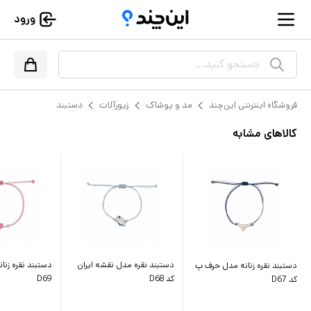
ورود
جستجو کنید...
فروشگاه اینترنتی این‌چند
مد و پوشاک
زیورآلات
دستبند
کالاهای مشابه
دستبند نقره مدل نقشه ایران
دستبند نقره زنا
دستبند نقره زنانه مدل حرف پ
کد D68
D69
کد D67