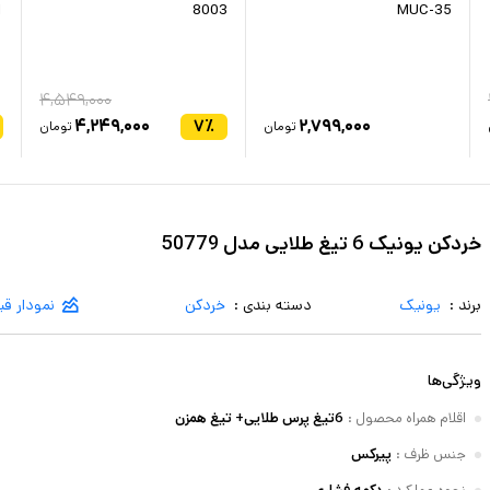
1
8003
MUC-35
۴,۵۴۹,۰۰۰
۴,۲۴۹,۰۰۰
۷
٪
۲,۷۹۹,۰۰۰
تومان
تومان
خردکن یونیک 6 تیغ طلایی مدل 50779
برند :
یونیک
دسته بندی :
خردکن
نمودار ق
ویژگی‌ها
اقلام همراه محصول
:
6تیغ پرس طلایی+ تیغ همزن
جنس ظرف
:
پیرکس