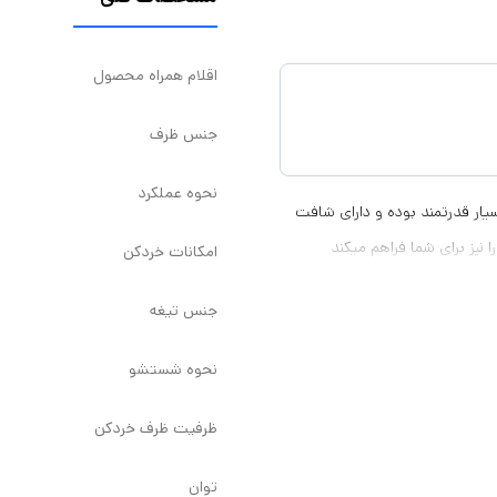
اقلام همراه محصول
جنس ظرف
نحوه عملکرد
ی ظرفیت 3 لیتری واقعی می‌باشد و باتوان 3000 وات بسیار قدرتمند بوده و دارای شافت
نیز برای شما فراهم میکند
امکانات خردکن
جنس تیغه
نحوه شستشو
ظرفیت ظرف خردکن
توان