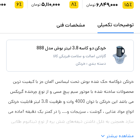
۰۰۰
۶
٪
۵,۱۱۰,۰۰۰
۸
٪
۶,۸۴۹,۰۰۰
۱۵
٪
تومان
تومان
توضیحات تکمیلی
مشخصات فنی
خردکن دو کاسه 3.8 لیتر بوش مدل 888
گارانتی اصالت و سلامت فیزیکی کالا
دسته بندی :
خردکن
خردکن دوکاسه حک شده بوش تحت لیسانس آلمان جز با کیفیت ترین
محصولات ساخته شده با موتور سیم پیچ مسی و از نوع چرخنده گیربکس
می باشد این خردکن با توان 4000 وات و ظرفیت 3.8 لیتر قابلیت خردکن
انواع مواد غذایی ، گوشت ، سبزیجات و.... را در کمتر یک دقیقه آماده می
سازد همچنین به دلیل داشتن تیغه‌های شش پره از نوع تیتانیوم طلایی
لیزری خود تیز کن که بسیار تیز و برنده تر نسبت به تیغه های استیل
مشاهده بیشتر