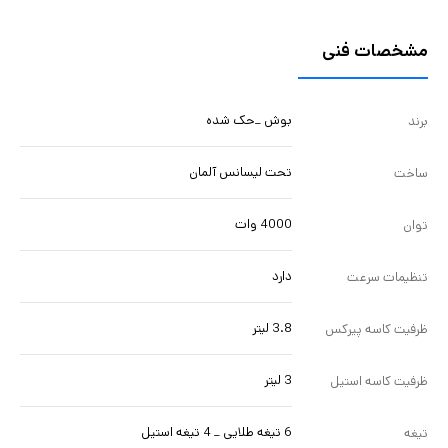
معمولی می باشند قابلیت خرد کردن گوشت و چرخ کردن گوشت را دارد که
بصورت کامل و مشابه چرخ گوشت چرخ کرده و آماده می کند (فقط گوشت
مشخصات فنی
های بدون استخوان استفاده شود) لازم به ذکر است این دستگاه دارای
یک کاسه استیل یدک با ظرفیت 3 لیتر و تیغه استیل یدک می باشد
بوش _حک شده
برند
تحت لیسانس آلمان
ساخت
4000 وات
توان
دارد
تنظیمات سرعت
3.8 لیتر
ظرفیت کاسه پیرکس
3 لیتر
ظرفیت کاسه استیل
6 تیغه طلایی _ 4 تیغه استیل
تیغه