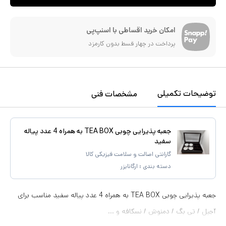
امکان خرید اقساطی با اسنپ‌پی
پرداخت در چهار قسط بدون کارمزد
توضیحات تکمیلی
مشخصات فنی
جعبه پذیرایی چوبی TEA BOX به همراه 4 عدد پیاله
سفید
گارانتی اصالت و سلامت فیزیکی کالا
دسته بندی :
ارگانایزر
جعبه پذیرایی چوبی TEA BOX به همراه 4 عدد پیاله سفید مناسب برای
آجیل / تی بگ / دمنوش / نسکافه و ...