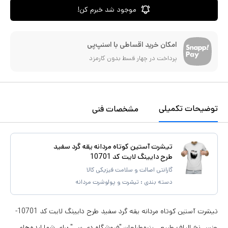
موجود شد خبرم کن!
امکان خرید اقساطی با اسنپ‌پی
پرداخت در چهار قسط بدون کارمزد
توضیحات تکمیلی
مشخصات فنی
تیشرت آستین کوتاه مردانه یقه گرد سفید
طرح دایینگ لایت کد 10701
گارانتی اصالت و سلامت فیزیکی کالا
دسته بندی :
تیشرت و پولوشرت مردانه
تیشرت آستین کوتاه مردانه یقه گرد سفید طرح دایینگ لایت کد 10701-
جنس نخ الیاف طبیعی پنبهطراحان "فروشگاه دی سی" برای شما ایده‌های