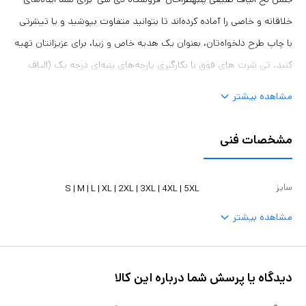
خلاقانه و خاصی را آماده کرده‌اند تا بتوانید متفاوت بپوشید و یا تیشرتی
با چاپ طرح دلخواه‌تان، بعنوان یک هدیه خاص و زیبا، برای عزیزانتان تهیه
کنید. تی شرت های فوق با بکارگیری پارچه‌های پنبه‌ای درجه یک (الیاف
طبیعی Cotton) تولید شده و چون جریان هوا به آسانی از آن عبور
مشاهده بیشتر
می‌نماید، یکی از پرطرفدارترین محصولات است
مشخصات فنی
سایز
S | M | L | XL | 2XL | 3XL | 4XL | 5XL
مشاهده بیشتر
دیدگاه یا پرسش شما درباره این کالا