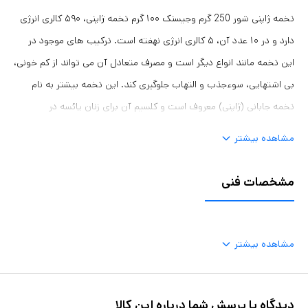
تخمه ژاپنی شور 250 گرم وجیسنک ۱۰۰ گرم تخمه ژاپنی، ۵۹۰ کالری انرژی
دارد و در ۱۰ عدد آن، ۵ کالری انرژی نهفته است. ترکیب های موجود در
این تخمه مانند انواع دیگر است و مصرف متعادل آن می تواند از کم خونی،
بی اشتهایی، سوءجذب و التهاب جلوگیری کند. این تخمه بیشتر به نام
تخمه جابانی (ژاپنی) معروف است و کلسیم آن برای زنان یائسه در
پیشگیری از ابتلا به پوکی استخوان مفید به نظر می رسد. تخمه جابانی با
مشاهده بیشتر
توجه به گونه های مختلف هندوانه اندازه های ریز و درشت دارد و می
توان آن را به صورت بوداده در طعم های نمکی (البته کم نمک)، گلپر و
مشخصات فنی
آبلیمو مصرف کرد.
مشاهده بیشتر
دیدگاه یا پرسش شما درباره این کالا