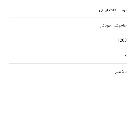
ترموستات ایمنی
خاموشی خودکار
1200
3
55 متر