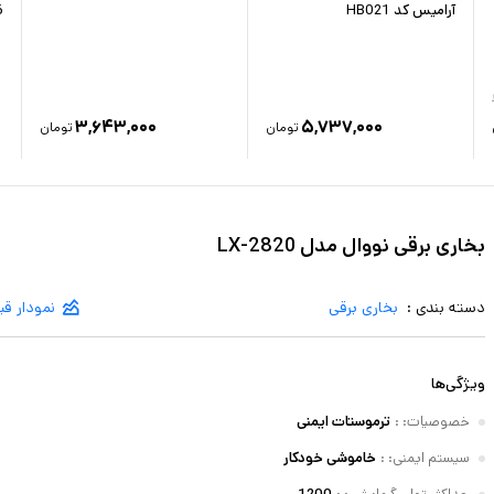
آرامیس کد HB021
06
۳,۶۴۳,۰۰۰
۵,۷۳۷,۰۰۰
تومان
تومان
بخاری برقی نووال مدل LX-2820
دسته بندی :
بخاری برقی
نمودار ق
ویژگی‌ها
خصوصیات:
:
ترموستات ایمنی
سیستم ایمنی:
:
خاموشی خودکار