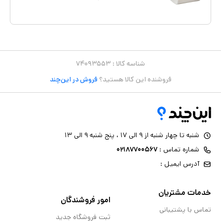
مموری فوم هارد(سفت) با سافت(نرم) چه تفاوتی دارد؟ ویژگی های بالش
طبی مدل موج: صد درصد مموری فوم(نرم) در یک راستا قرار دادن ستون
فقرات. پیشگیری از دردهای عضلانی ناحیه گردن و شانه. پیشگری از آرتروز
در بلند مدت. کمک به بیماران مبتلا به بیخوابی. جلوگیری و یا کاهش
شناسه کالا :
۷۴۰۹۳۵۵۳
خروپف. جلوگیری از سردردهای صبحگاهی. مناسب برای افراد با عرض شانه
فروشنده این کالا هستید؟
فروش در این‌چند
کوچک ابعاد 48x29x11 در ۲ مدل سفت و نرم. رویه قابل شستشو وکیوم
محصولات به همراه کارت گارانتی (مختص مدل‌های پلاس) ضمانت ها و
شرایط گارانتی: – دارای گارانتی ۳ساله دکتر بیست ♦ ضمانت قیمت: لازم به
ذکر است ما در فروشگاه دواج به علت خرید مستقیم شما از تولید کننده،
شنبه تا چهار شنبه از ۹ الی ۱۷ ، پنج شنبه ۹ الی ۱۳
ضمانت ارزان ترین و مناسب‌ترین قیمت را به شما می دهیم.♦ – در دمای
شماره تماس :
۰۲۱۸۷۷۰۰۵۶۷
پایین‌تر از ۲۵درجه سانتیگراد شسته شود. – عدم شستشو بالش طبی با
آدرس ایمیل :
مواد سفید کننده
خدمات مشتریان
امور فروشندگان
تماس با پشتیبانی
ثبت فروشگاه جدید