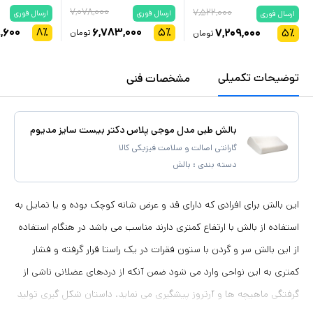
۷,۰۷۸,۰۰۰
۷,۵۲۲,۰۰۰
ارسال فوری
ارسال فوری
ارسال فوری
,۶۰۰
۸
٪
۶,۷۸۳,۰۰۰
۵
٪
۷,۲۰۹,۰۰۰
۵
٪
تومان
تومان
توضیحات تکمیلی
مشخصات فنی
بالش طبی مدل موجی پلاس دکتر بیست سایز مدیوم
گارانتی اصالت و سلامت فیزیکی کالا
دسته بندی :
بالش
این بالش برای افرادی که دارای قد و عرض شانه کوچک بوده و یا تمایل به
استفاده از بالش با ارتفاع کمتری دارند مناسب می باشد در هنگام استفاده
از این بالش سر و گردن با ستون فقرات در یک راستا قرار گرفته و فشار
کمتری به این نواحی وارد می شود ضمن آنکه از دردهای عضلانی ناشی از
گرفتگی ماهیچه ها و آرتروز پیشگیری می نماید. داستان شکل گیری تولید