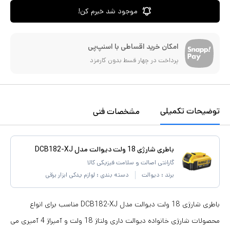
موجود شد خبرم کن!
امکان خرید اقساطی با اسنپ‌پی
پرداخت در چهار قسط بدون کارمزد
توضیحات تکمیلی
مشخصات فنی
باطری شارژی 18 ولت دیوالت مدل DCB182-XJ
گارانتی اصالت و سلامت فیزیکی کالا
برند :
دیوالت
دسته بندی :
لوازم یدکی ابزار برقی
باطری شارژی 18 ولت دیوالت مدل DCB182-XJ مناسب برای انواع
محصولات شارژی خانواده دیوالت داری ولتاژ 18 ولت و آمپراژ 4 آمپری می