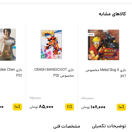
کالاهای مشابه
بازی CRASH BANDICOOT
بازی Metal Slug X مخصوص
مخصوص PS2
PS1
ps1
۹۵,۰۰۰
۱۲۰,۰۰۰
۰۰
۱۰
٪
۸۵,۰۰۰
۱۱
٪
۱۰۸,۰۰۰
۱۰
٪
تومان
تومان
توضیحات تکمیلی
مشخصات فنی