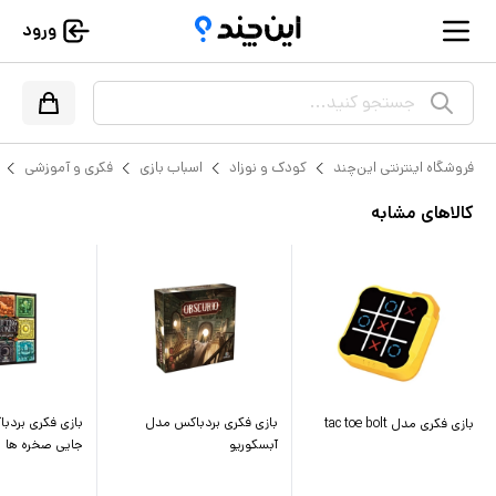
ورود
جستجو کنید...
فروشگاه اینترنتی این‌چند
کودک و نوزاد
اسباب بازی
فکری و آموزشی
کالاهای مشابه
بازی فکری بردباکس مدل
بازی فکری بردب
بازی فکری مدل tac toe bolt
آبسکوریو
جایی صخره ها