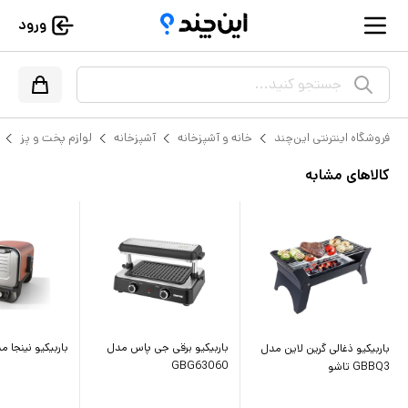
ورود
جستجو کنید...
فروشگاه اینترنتی این‌چند
خانه و آشپزخانه
آشپزخانه
لوازم پخت و پز
کالاهای مشابه
باربیکیو برقی جی پاس مدل
باربیکیو نینجا مدل 1EU
باربیکیو ذغالی گرین لاین مدل
GBG63060
GBBQ3 تاشو