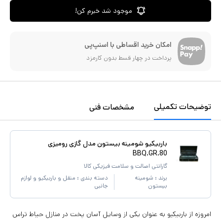
موجود شد خبرم کن!
امکان خرید اقساطی با اسنپ‌پی
پرداخت در چهار قسط بدون کارمزد
توضیحات تکمیلی
مشخصات فنی
باربیکیو شومینه بیستون مدل گازی رومیزی
BBQ.GR.80
گارانتی اصالت و سلامت فیزیکی کالا
برند :
شومینه
دسته بندی :
منقل و باربیکیو و لوازم
بیستون
جانبی
امروزه از باربیکیو به عنوان یکی از وسایل آسان پخت در منازل حیاط تراس