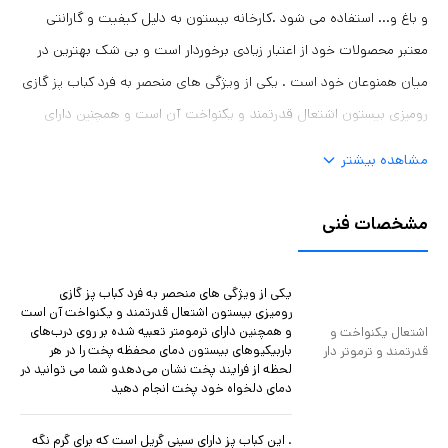
و باغ و... استفاده می شود .کارخانه بیستون به دلیل کیفیت و گارانتی
معتبر محصولات خود از اعتبار زیادی برخوردار است و بی شک بهترین در
میان همنوعان خود است . یکی از ویژگی های منحصر به فرد کباب پز گازی
رومیزی بیستون اشتعال قدرتمند و یکنواخت آن است و همچنین دارای
ترمومتر تعبیه شده بر روی درب‌های باربیکیوهای بیستون دمای محفظه
مشاهده بیشتر
پخت را در هر لحظه از فرایند پخت نشان می‌دهدو شما می توانید در دمای
دلخواه خود پخت انجام دهید . این کباب پز دارای رنگ لعابی کوره ای نسوز
مشخصات فنی
به صورتی که چربیها از روی کوره به راحتی پاک می شوند و روی هر مشعل
چدنی ناودانی درست شده که برای گرمایش بیشتر و پخت راحت تر مورد
یکی از ویژگی های منحصر به فرد کباب پز گازی
استفاده قرار می گیرد . این کباب پز دارای سینی گریل است که برای گرم نگه
رومیزی بیستون اشتعال قدرتمند و یکنواخت آن است
و همچنین دارای ترمومتر تعبیه شده بر روی درب‌های
اشتعال یکنواخت و
داشتن کباب ویا استیک کردن مورد استفاده قرار میگیرد ، دارای یک کشو در
باربیکیوهای بیستون دمای محفظه پخت را در هر
قدرتمند و ترموتر دار
زیر کباب پز با آب بندی برای ریختن آب برای جمع آوری چربی کباب مورد
لحظه از فرایند پخت نشان می‌دهدو شما می توانید در
دمای دلخواه خود پخت انجام دهید
استفاده قرار میگیرد .نصب بر روی میز ومکانهای سکو دار مناسب می
باشد...
. این کباب پز دارای سینی گریل است که برای گرم نگه