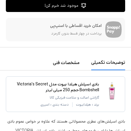
موجود شد خبرم کن!
امکان خرید اقساطی با اسنپ‌پی
پرداخت در چهار قسط بدون کارمزد
توضیحات تکمیلی
مشخصات فنی
بادی اسپلش هیلدا بیوت مدل Victoria's Secret
Bombshell حجم 250 میلی لیتر
گارانتی اصالت و سلامت فیزیکی کالا
برند :
هیلدابیوت
دسته بندی :
اسپری
بادی اسپلش‌های عطری محصولاتی هستند که علاوه بر خواص عموم بادی
اسپلش‌ها دارای پرفیوم‌های معطر میباشند. بادی اسپلش VICTORIA