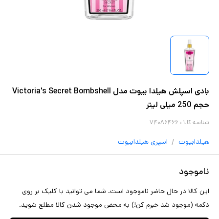
بادی اسپلش هیلدا بیوت مدل Victoria's Secret Bombshell
حجم 250 میلی لیتر
شناسه کالا :
۷۴۰۸۶۴۶۶
/
هیلدابیوت
اسپری
هیلدابیوت
ناموجود
این کالا در حال حاضر ناموجود است. شما می توانید با کلیک بر روی
دکمه (موجود شد خبرم کن!) به محض موجود شدن کالا مطلع شوید.