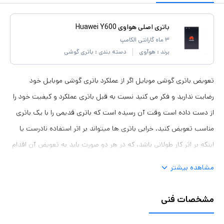
باتری اصلی هواوی Huawei Y600
۳ ماه گارانتی الکامپ
برند :
هوآوی
دسته بندی :
باتری گوشی
تعویض باتری گوشی موبایل اگر از عملکرد باتری گوشی موبایل خود
رضایت ندارید و فکر می کنید نسبت به قبل باتری عملکرد و کیفیت خود را
از دست داده است وقت آن رسیده است که باتری قدیمی را با یک باتری
مناسب تعویض کنید. خرابی باتری ها میتواند بر اثر استفاده نادرست یا
اینکه بر اثر کار طولانی باشد، که در هر دو صورت باید به تعویض آن اقدام
نمود. باتری ها نقش مهمی در ذخیره انرژی الکتریکی در تلفن های همراه
مشاهده بیشتر
دارند. عملکرد خوب باتری میتواند به سلامت و ارتقاء فعالیت گوشی های
موبایل کمک کند. همین امر باعث شده است که باتری های موجود در
مشخصات فنی
فروشگاه جانبی از کیفیت و اصالت بتواند رضایت شما را جلب نماید. چگونه