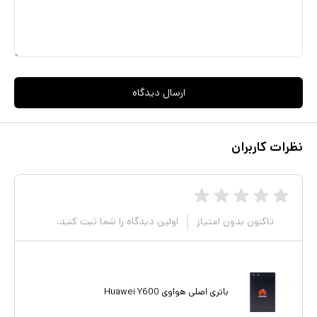
استفاده از محافظ های هوشمند پس از تکمیل شارژ، اتصال برق به طور
خودکار قطع خواهد شد در نتیجه از داغ شدن بیش از حد گوشی جلوگیری
می کند. مسئله بعدی استفاده از شارژرهای اورجینال و مناسب با باتری
گوشی مورد نظر است. زیرا جریان و ولتاژ این شارژرها، متناسب با ساختار
باتری گوشی است و از آسیب دیدن آن جلوگیری می کند. استفاده بهینه از
ارسال دیدگاه
شارژ باتری از عواملی که باعث می شود تا بتوانیم از میزان شارژ باتری
گوشی موبایل خود به صورت بهینه استفاده کنیم، بستن برنامه هایی است
نظرات کاربران
که از آنها استفاده نمی شود زیرا رها کردن اپلیکیشن های باز و روشن
گذاشتن وای فای جزو عواملی هستند که به اصطلاح عام به سرعت شارژ
باتری را می خورد!
تاکنون بدون امتیاز
اولین دیدگاه را شما ثبت کنید.
باتری اصلی هواوی Huawei Y600