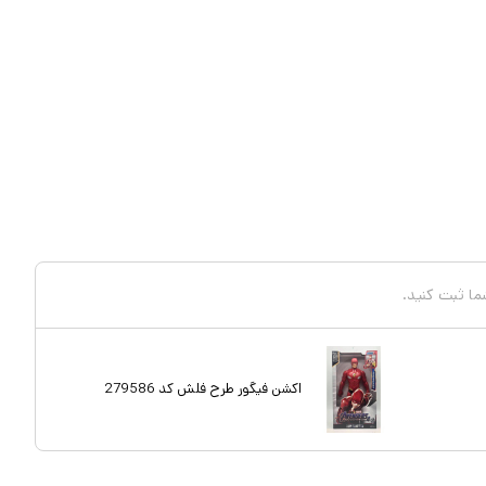
شما ثبت کنید.
اکشن فیگور طرح فلش کد 279586