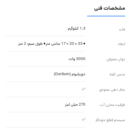
مشخصات فنی
1.3 کیلوگرم
وزن
♦ 33 × 20 × 17 سانتی متر♦ طول سیم: 2 متر
ابعاد
3000 وات
توان مصرفی
دوریلیوم (Durilium)
جنس کفه
✅
بخار دهی عمودی
270 میلی لیتر
ظرفیت مخزن آب
✅
سیستم قطع خودکار