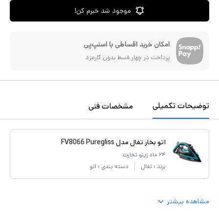
موجود شد خبرم کن!
امکان خرید اقساطی با اسنپ‌پی
پرداخت در چهار قسط بدون کارمزد
توضیحات تکمیلی
مشخصات فنی
اتو بخار تفال مدل FV8066 Puregliss
۲۴ ماه زینو تجارت
برند :
تفال
دسته بندی :
اتو
مشاهده بیشتر