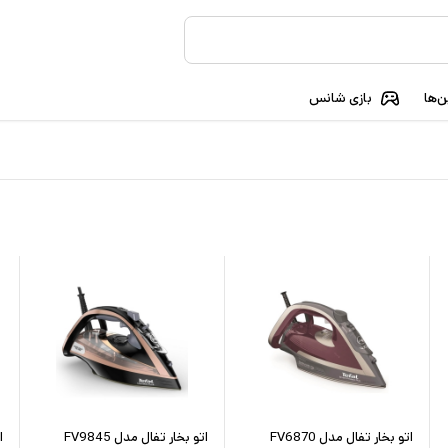
‌ها
بازی شانس
اتو بخار تفال مدل FV6870
اتو بخار تفال مدل FV9845
ا