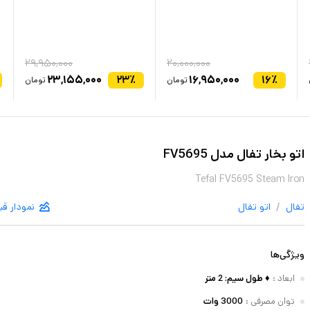
۲۹,۹۵۰,۰۰۰
۲۰,۰۰۰,۰۰۰
۲۳,۱۵۵,۰۰۰
۲۳
٪
۱۶,۹۵۰,۰۰۰
۱۶
٪
تومان
تومان
اتو بخار تفال مدل FV5695
Tefal FV5695 Steam Iron
/
تفال
اتو
تفال
نمودار ق
ویژگی‌ها
ابعاد
:
♦ طول سیم: 2 متر
توان مصرفی
:
3000 وات