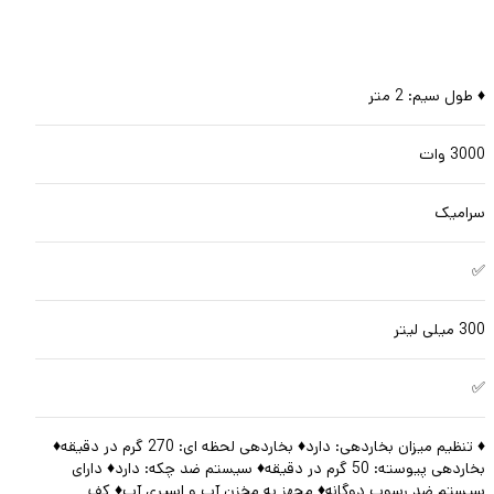
♦ طول سیم: 2 متر
3000 وات
سرامیک
✅
300 میلی لیتر
✅
♦ تنظیم میزان بخاردهی: دارد♦ بخاردهی لحظه ای: 270 گرم در دقیقه♦
بخاردهی پیوسته: 50 گرم در دقیقه♦ سیستم ضد چکه: دارد♦ دارای
سيستم ضد رسوب دوگانه♦ مجهز به مخزن آب و اسپری آب♦ کف