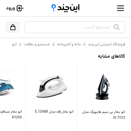
ورود
جستجو کنید...
فروشگاه اینترنتی این‌چند
خانه و آشپزخانه
شستشو و نظافت
اتو
کالاهای مشابه
اتو بخار راف مدل E.1266B
اتو بخار مسافر
اتو بخار بی سیم هایبورگ مدل
R1259
SI-7012