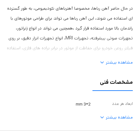
در حال حاضر آهن رباها، مخصوصا آهنرباهای نئودیمیومی، به طور گسترده
ای استفاده می شوند، این آهن رباها می تواند برای طراحی موتورهای با
راندمان بالا مورد استفاده قرار گیرد ،همچنین می تواند در انواع ژنراتور،
تجهیزات صوتی پیشرفته، تجهیزات MRI، انواع تجهیزات ابزار دقیق، بر روی
فیلتر روغن خودرو برای حفاظت از موتور در برابر براده های فلزی، استفاده
از آهنربا در نصب پوستر و عکس ها، تمیز کردن سطوح دور از دسترس،
مشاهده بیشتر
استیکرهای آهنربایی برای سطوح یخچال و فریزر، استفاده از آهنربا برای
نگه داری وسایل آشپزخانه، کاربرد در صنعت چاپ و ... استفاده شود‏.‏توجه
مشخصات فنی
داشته باشید‏:‏ به دلیل استفاده از آلیاژ نیکل کمی شکننده می باشد‏.‏ مواد
تشکیل دهنده: NdFeBشکل: استوانه به قطر 3 میلیمتر و ارتفاع 1.5
ابعاد هر عدد
2*3 mm
میلیمترتعداد: 20 عددتلرانس: 0‏,‏1 +/‎- میلی مترپوشش: نیکل ‏(‏Ni‎-Cu‎-
مشاهده بیشتر
Ni‏)‏خاصیت مغناطیسی: N42حداکثر دمای کار: 80 درجه سانتی گراد