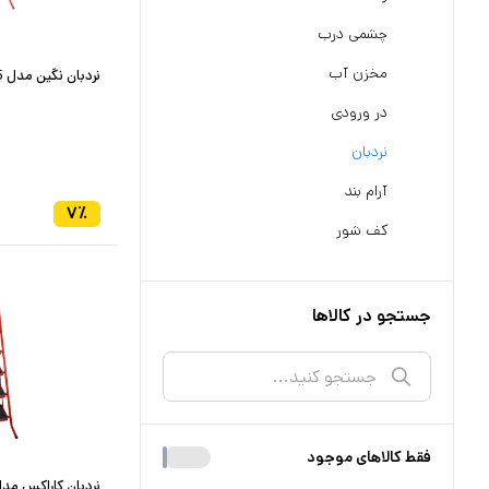
چشمی درب
مخزن آب
نردبان نگین مدل 5 پله
در ورودی
نردبان
آرام بند
۷
٪
کف شور
جستجو در کالاها
فقط کالا‌های موجود
نردبان کاراکس مدل 6 پ